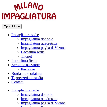
Open Menu
Impagliatura sedie
Impagliatura dondolo
Impagliatura quadretatta
Impagliatura paglia di Vienna
Laccatura sedie
Thonet
Imbottitura Sedie
Zerbini e passatoie
Passatoie
Bordatura e orlatura
Tappezzeria in stoffa
Contatti
Impagliatura sedie
Impagliatura dondolo
Impagliatura quadretatta
Impagliatura paglia di Vienna