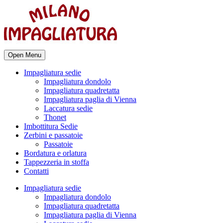
Open Menu
Impagliatura sedie
Impagliatura dondolo
Impagliatura quadretatta
Impagliatura paglia di Vienna
Laccatura sedie
Thonet
Imbottitura Sedie
Zerbini e passatoie
Passatoie
Bordatura e orlatura
Tappezzeria in stoffa
Contatti
Impagliatura sedie
Impagliatura dondolo
Impagliatura quadretatta
Impagliatura paglia di Vienna