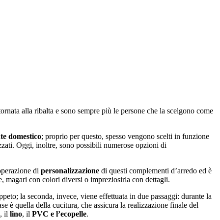
tornata alla ribalta e sono sempre più le persone che la scelgono come
nte domestico
; proprio per questo, spesso vengono scelti in funzione
zzati. Oggi, inoltre, sono possibili numerose opzioni di
’operazione di
personalizzazione
di questi complementi d’arredo ed è
, magari con colori diversi o impreziosirla con dettagli.
ppeto; la seconda, invece, viene effettuata in due passaggi: durante la
 è quella della cucitura, che assicura la realizzazione finale del
, il
lino
, il
PVC e l’ecopelle
.