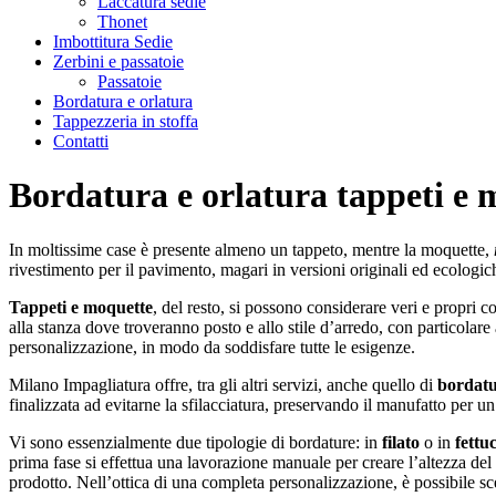
Laccatura sedie
Thonet
Imbottitura Sedie
Zerbini e passatoie
Passatoie
Bordatura e orlatura
Tappezzeria in stoffa
Contatti
Bordatura e orlatura tappeti e 
In moltissime case è presente almeno un tappeto, mentre la moquette,
rivestimento per il pavimento, magari in versioni originali ed ecologic
Tappeti e moquette
, del resto, si possono considerare veri e propri 
alla stanza dove troveranno posto e allo stile d’arredo, con particolare
personalizzazione, in modo da soddisfare tutte le esigenze.
Milano Impagliatura offre, tra gli altri servizi, anche quello di
bordatu
finalizzata ad evitarne la sfilacciatura, preservando il manufatto per u
Vi sono essenzialmente due tipologie di bordature: in
filato
o in
fettu
prima fase si effettua una lavorazione manuale per creare l’altezza del
prodotto. Nell’ottica di una completa personalizzazione, è possibile scegl