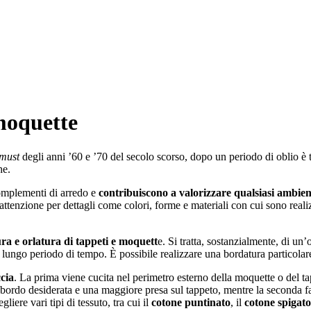
moquette
must
degli anni ’60 e ’70 del secolo scorso, dopo un periodo di oblio è 
he.
complementi di arredo e
contribuiscono a valorizzare qualsiasi ambie
 attenzione per dettagli come colori, forme e materiali con cui sono reali
ra e orlatura di tappeti e moquett
e. Si tratta, sostanzialmente, di un
n lungo periodo di tempo. È possibile realizzare una bordatura particolare
ccia
. La prima viene cucita nel perimetro esterno della moquette o del ta
 bordo desiderata e una maggiore presa sul tappeto, mentre la seconda fase
iere vari tipi di tessuto, tra cui il
cotone puntinato
, il
cotone spigato